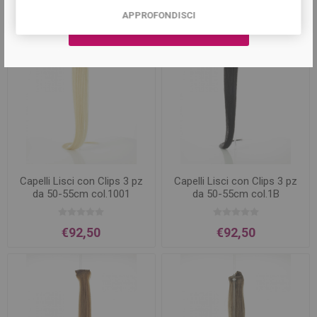
APPROFONDISCI
Capelli Lisci con Clips 3 pz
Capelli Lisci con Clips 3 pz
da 50-55cm col.1001
da 50-55cm col.1B
€92,50
€92,50