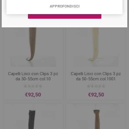
APPROFONDISCI
Capelli Lisci con Clips 3 pz
Capelli Lisci con Clips 3 pz
da 50-55cm col.10
da 50-55cm col.1001
€92,50
€92,50