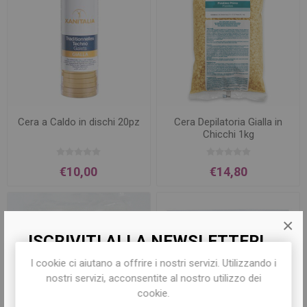
Cera a Caldo in dischi 20pz
Cera Depilatoria Gialla in
Chicchi 1kg
€10,00
€14,80
×
ISCRIVITI ALLA NEWSLETTER!
I cookie ci aiutano a offrire i nostri servizi. Utilizzando i
Iscriviti per conoscere le nostre ultime
nostri servizi, acconsentite al nostro utilizzo dei
offerte e ricevere il
10% di sconto
sul
cookie.
primo acquisto!