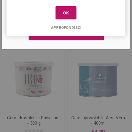
OK
Cera Depilatoria
Cera Depilatoria Nacrée -
Multidirezionale Passion
400 ml
APPROFONDISCI
Fruit 500gr
€4,90
€9,50
Cera Idrosolubile Basic Line
Cera Liposolubile Aloe Vera
- 500 g
- 400ml
€4,80