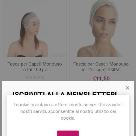
Fasce per Capelli Monouso
Fascia per Capelli Monouso
in tnt 100 pz
in TNT conf.100PZ
€11,50
€9,00
×
ISCRIVITI ALLA NEWSLETTER!
I cookie ci aiutano a offrire i nostri servizi. Utilizzando i
Iscriviti per conoscere le nostre ultime
nostri servizi, acconsentite al nostro utilizzo dei
offerte e ricevere il
10% di sconto
sul
cookie.
primo acquisto!