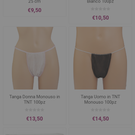
25 cm
Bianco 100pz
€9,50
€10,50
Tanga Donna Monouso in
Tanga Uomo in TNT
TNT 100pz
Monouso 100pz
€13,50
€14,50