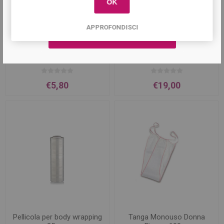
OK
APPROFONDISCI
Lenzuolino Medico per
Pantaloni per pressoterapia
Lettino 70x60cm
in TNT conf.10pz
€5,80
€19,00
Pellicola per body wrapping
Tanga Monouso Donna