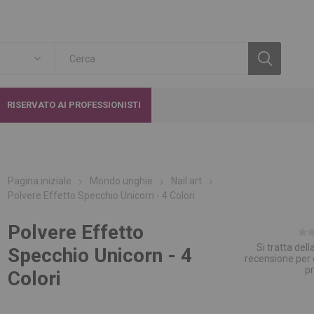
RISERVATO AI PROFESSIONISTI
Pagina iniziale
Mondo unghie
Nail art
Polvere Effetto Specchio Unicorn - 4 Colori
Polvere Effetto
Si tratta del
Specchio Unicorn - 4
recensione per
p
Colori