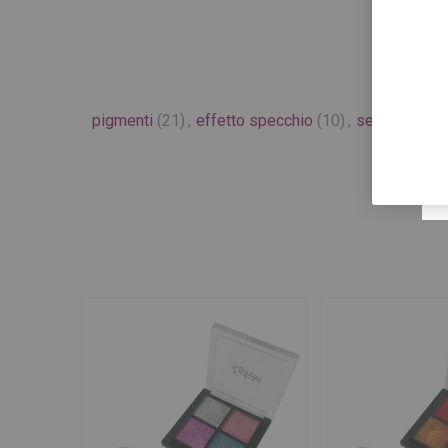
pigmenti
(21)
,
effetto specchio
(10)
,
semiperman
mi