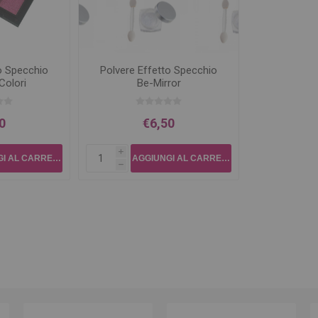
o Specchio
Polvere Effetto Specchio
Colori
Be-Mirror
0
€6,50
i
h