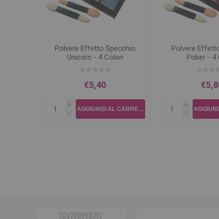
Polvere Effetto Specchio
Polvere Effett
Unicorn - 4 Colori
Poker - 4 
€5,40
€5,8
i
i
h
h