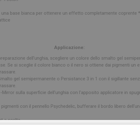
zare una base bianca per ottenere un effetto completamente coprente 
attice
Applicazione:
preparazione dell'unghia, scegliere un colore dello smalto gel semip
se. Se si sceglie il colore bianco o il nero si ottiene dai pigmenti un
rassare.
o Smalto gel semipermanente o Persistance 3 in 1 con il sigillante sen
rassare.
Be-Mirror sulla superficie dell'unghia con l'apposito applicatore in s
igmenti con il pennello Psychedelic, bufferare il bordo libero dell'un
t a scelta.
ISCRIVITI ALLA NEWSLETTER!