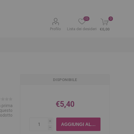
(0)
0
Profilo
Lista dei desideri
€0,00
DISPONIBILE
€5,40
la prima
 questo
rodotto
i
h