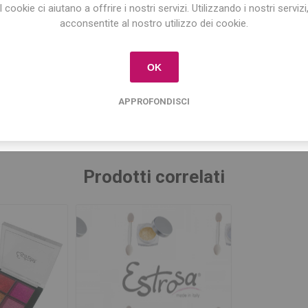
I cookie ci aiutano a offrire i nostri servizi. Utilizzando i nostri servizi
Iscriviti per conoscere le nostre ultime offerte
acconsentite al nostro utilizzo dei cookie.
e ricevere il
10% di sconto
sul primo acquisto!
Tag del prodotto
OK
ente
(58)
,
nail art
(45)
,
estetica
(178)
,
nails
(119)
,
centri estetici
rror
(10)
,
estetista
(160)
,
prodotti estetica
(89)
,
polvere mirror
APPROFONDISCI
Prodotti correlati