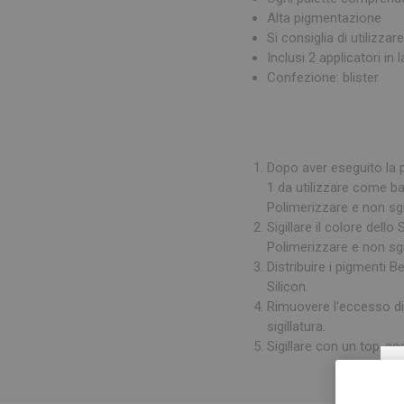
Alta pigmentazione
Si consiglia di utiliz
Inclusi 2 applicatori in l
Confezione: blister
Dopo aver eseguito la 
1 da utilizzare come ba
Polimerizzare e non sg
Sigillare il colore dell
Polimerizzare e non sg
Distribuire i pigmenti 
Silicon.
Rimuovere l'eccesso di p
sigillatura.
Sigillare con un top-coa