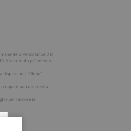
*
ermanente o Persistance 3 in
 effetto cromato più intenso.
za dispersione: "Gloss".
pugna oppure con strumento
ghia per favorire la
×