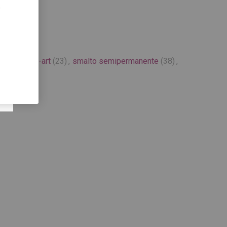
,
(163)
,
nail-art
(23)
,
smalto semipermanente
(38)
,
(9)