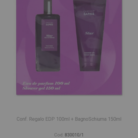
Conf. Regalo EDP 100ml + BagnoSchiuma 150ml
Cod:
830010/1