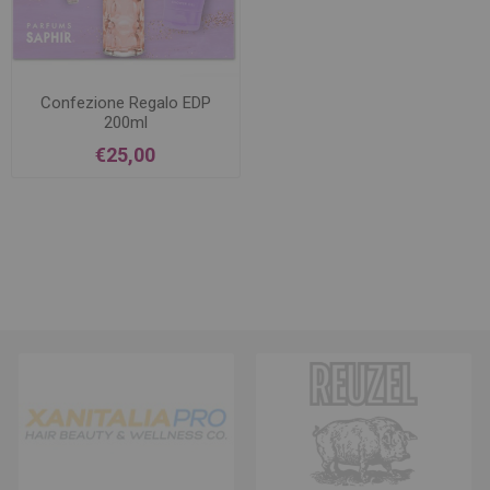
Confezione Regalo EDP
200ml
+BagnoSchiuma+RollOn
€25,00
PERFECT WOMAN