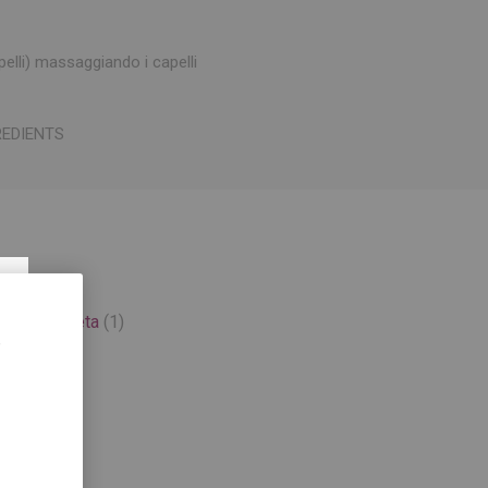
apelli) massaggiando i capelli
REDIENTS
×
,
effetto seta
(1)
,