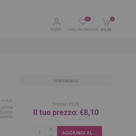
(0)
0
Profilo
Lista dei desideri
€0,00
DISPONIBILE
Prezzo:
€9,00
la prima
Il tuo prezzo:
€8,10
 questo
rodotto
i
h