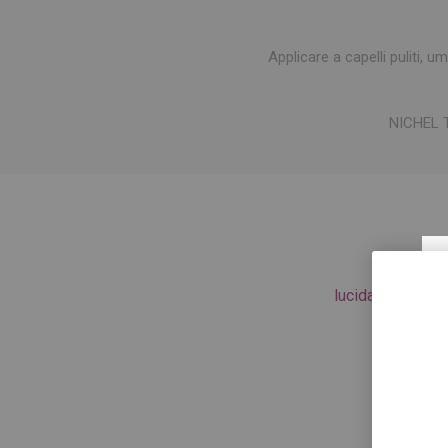
Applicare a capelli puliti, u
NICHEL 
lucidante
(16)
,
o