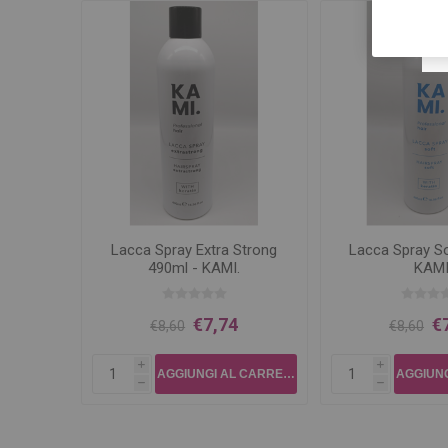
Lacca Spray Extra Strong
Lacca Spray So
490ml - KAMI.
KAMI
€7,74
€
€8,60
€8,60
i
i
h
h