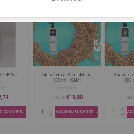
ft 490ml -
Maschera ai Semi di Lino
Shampoo a
.
500 ml - KAMI
300 
7,74
€10,80
€12,00
€8,0
i
i
h
h