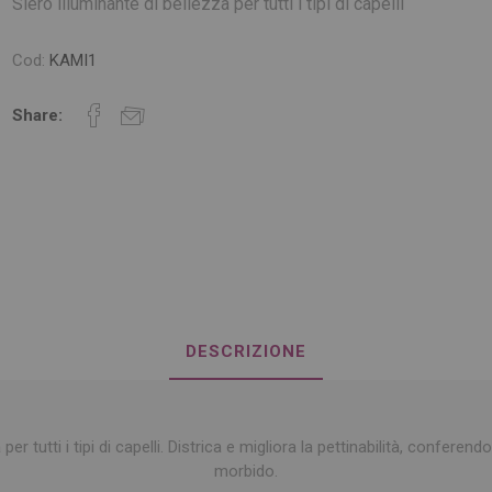
Siero illuminante di bellezza per tutti i tipi di capelli
Cod:
KAMI1
Share:
DESCRIZIONE
per tutti i tipi di capelli. Districa e migliora la pettinabilità, confere
morbido.