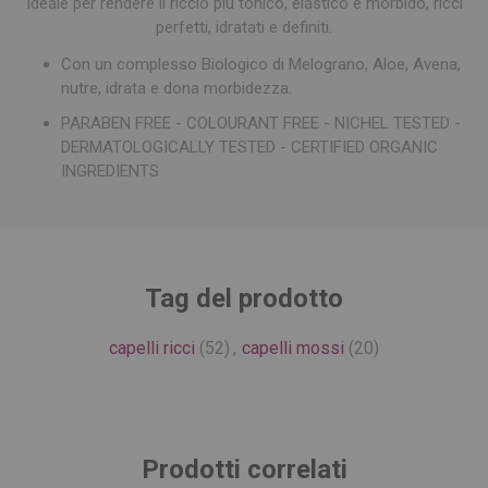
Ideale per rendere il riccio più tonico, elastico e morbido, ricci
perfetti, idratati e definiti.
Con un complesso Biologico di Melograno, Aloe, Avena,
nutre, idrata e dona morbidezza.
PARABEN FREE - COLOURANT FREE - NICHEL TESTED -
DERMATOLOGICALLY TESTED - CERTIFIED ORGANIC
INGREDIENTS
Tag del prodotto
capelli ricci
(52)
,
capelli mossi
(20)
Prodotti correlati