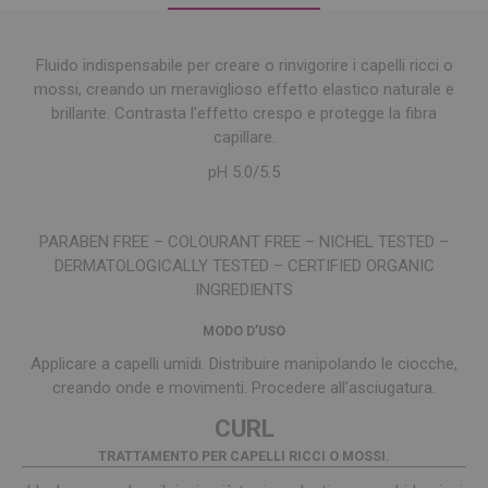
Fluido indispensabile per creare o rinvigorire i capelli ricci o
mossi, creando un meraviglioso effetto elastico naturale e
brillante. Contrasta l’effetto crespo e protegge la fibra
capillare.
pH 5.0/5.5
PARABEN FREE – COLOURANT FREE – NICHEL TESTED –
DERMATOLOGICALLY TESTED – CERTIFIED ORGANIC
INGREDIENTS
MODO D’USO
Applicare a capelli umidi. Distribuire manipolando le ciocche,
creando onde e movimenti. Procedere all’asciugatura.
CURL
TRATTAMENTO PER CAPELLI RICCI O MOSSI.