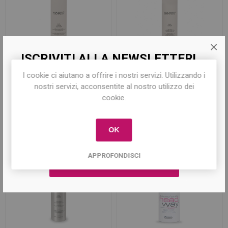
×
ISCRIVITI ALLA NEWSLETTER!
Curl Cream Amplifier 200 ml
Curl Maker 200 ml
I cookie ci aiutano a offrire i nostri servizi. Utilizzando i
Iscriviti per conoscere le nostre ultime
nostri servizi, acconsentite al nostro utilizzo dei
offerte e ricevere il
10% di sconto
sul
cookie.
primo acquisto!
€16,80
€14,90
OK
APPROFONDISCI