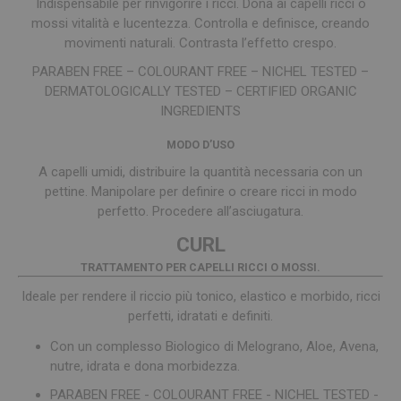
Indispensabile per rinvigorire i ricci. Dona ai capelli ricci o
mossi vitalità e lucentezza. Controlla e definisce, creando
movimenti naturali. Contrasta l’effetto crespo.
PARABEN FREE – COLOURANT FREE – NICHEL TESTED –
DERMATOLOGICALLY TESTED – CERTIFIED ORGANIC
INGREDIENTS
MODO D’USO
A capelli umidi, distribuire la quantità necessaria con un
pettine. Manipolare per definire o creare ricci in modo
perfetto. Procedere all’asciugatura.
CURL
TRATTAMENTO PER CAPELLI RICCI O MOSSI.
Ideale per rendere il riccio più tonico, elastico e morbido, ricci
perfetti, idratati e definiti.
Con un complesso Biologico di Melograno, Aloe, Avena,
nutre, idrata e dona morbidezza.
PARABEN FREE - COLOURANT FREE - NICHEL TESTED -