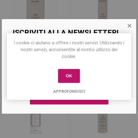
×
ISCRIVITI ALLA NEWSLETTER!
Curl Conditioner Nutritive
Curl Conditioner Nutritive
I cookie ci aiutano a offrire i nostri servizi. Utilizzando i
Iscriviti per conoscere le nostre ultime
1000 ml
250 ml
nostri servizi, acconsentite al nostro utilizzo dei
offerte e ricevere il
10% di sconto
sul
cookie.
primo acquisto!
€28,40
€12,90
OK
APPROFONDISCI