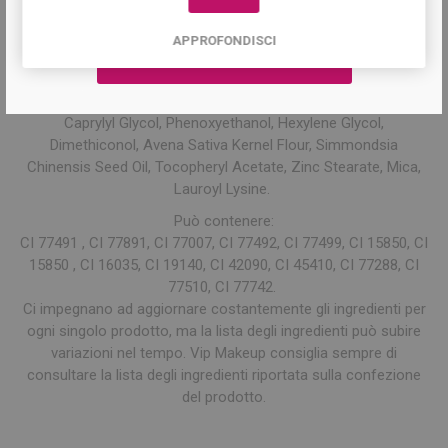
con un pò di Alcool e passare delicatamente il dito per
ottenere una cialda perfettamente integra.
APPROFONDISCI
Ingredienti Matte:
Talc, Zea Mays Starch, Octyldodecyl Stearoyl
Stearate,Isopropyl Lanolate, Cyclopentasiloxane, Dimethicone,
Caprylyl Glycol, Phenoxyethanol, Hexylene Glycol,
Dimethiconol, Avena Sativa Kernel Flour, Simmondsia
Chinensis Seed Oil, Tocopheryl Acetate, Zinc Stearate, Mica,
Lauroyl Lysine.
Può contenere:
CI 77491 , CI 77891, CI 77007, CI 77492, CI 77499, CI 15850, CI
15850 , CI 16035, CI 19140, CI 42090, CI 45410, CI 77288, CI
77510, CI 77742.
Ci impegnano ad aggiornare costantemente gli ingredienti per
ogni singolo prodotto, ma la lista degli ingredienti può subire
variazioni nel tempo. Vip Makeup consiglia sempre di
consultare la lista degli ingredienti riportata sulla confezione
del prodotto.