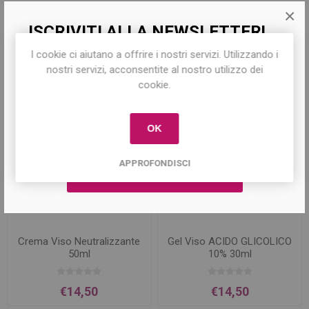
×
ISCRIVITI ALLA NEWSLETTER!
Prodotti correlati
I cookie ci aiutano a offrire i nostri servizi. Utilizzando i
Iscriviti per conoscere le nostre ultime
nostri servizi, acconsentite al nostro utilizzo dei
offerte e ricevere il
10% di sconto
sul
cookie.
primo acquisto!
OK
APPROFONDISCI
Crema Viso Neutralizzante
Gel Viso ACIDO GLICOLICO
50ml
10% 30ml
€14,50
€14,50