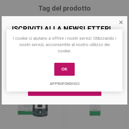
Tag del prodotto
×
acido glicolico
(9)
,
gel viso
(4)
ISCRIVITI ALLA NEWSLETTER!
I cookie ci aiutano a offrire i nostri servizi. Utilizzando i
Iscriviti per conoscere le nostre ultime
nostri servizi, acconsentite al nostro utilizzo dei
offerte e ricevere il
10% di sconto
sul
cookie.
Prodotti correlati
primo acquisto!
OK
APPROFONDISCI