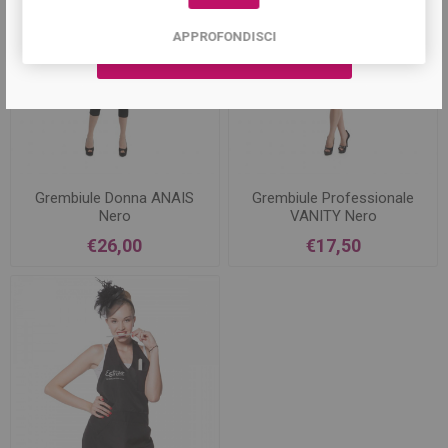
APPROFONDISCI
Grembiule Donna ANAIS
Grembiule Professionale
Nero
VANITY Nero
€26,00
€17,50