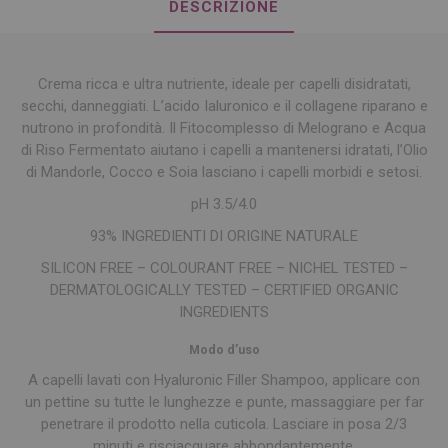
DESCRIZIONE
Crema ricca e ultra nutriente, ideale per capelli disidratati,
secchi, danneggiati. L’acido Ialuronico e il collagene riparano e
nutrono in profondità. Il Fitocomplesso di Melograno e Acqua
di Riso Fermentato aiutano i capelli a mantenersi idratati, l’Olio
di Mandorle, Cocco e Soia lasciano i capelli morbidi e setosi.
pH 3.5/4.0
93% INGREDIENTI DI ORIGINE NATURALE
SILICON FREE – COLOURANT FREE – NICHEL TESTED –
DERMATOLOGICALLY TESTED – CERTIFIED ORGANIC
INGREDIENTS
Modo d’uso
A capelli lavati con Hyaluronic Filler Shampoo, applicare con
un pettine su tutte le lunghezze e punte, massaggiare per far
penetrare il prodotto nella cuticola. Lasciare in posa 2/3
minuti e risciacquare abbondantemente.