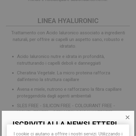
LINEA HYALURONIC
Trattamento con Acido Ialuronico associato a ingredienti
naturali, per offrire ai capelli un aspetto sano, robusto e
idratato.
Acido Ialuronico nutre e idrata in profondità,
ristrutturando i capelli deboli e danneggiati
Cheratina Vegetale. La micro proteina rafforza
dall’interno la struttura capillare
Avena e miele, nutrono e rafforzano la fibra capillare
proteggendola dagli agenti ambientali
SLES FREE - SILICON FREE - COLOURANT FREE -
NICHEL TESTED - DERMATOLOGICALLY TESTED -
×
CERTIFIED ORGANIC INGREDIENTS
ISCRIVITI ALLA NEWSLETTER!
I cookie ci aiutano a offrire i nostri servizi. Utilizzando i