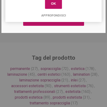
AQUA (WATER\EAU), AMMONIUM THIOGLYCOLATE,
OK
CETEARYL ALCOHOL, MYRISTYL ALCOHOL, LAURYL
ALCOHOL, CETEARETH-20, CETEARETH-30, GLYCERIN,
APPROFONDISCI
AMMONIA, TETRASODIUM EDTA, BENZYL BENZOATE,
TOCOPHERYL ACETATE, PARFUM (FRAGRANCE).
Tag del prodotto
permanente
(27)
,
sopracciglia
(72)
,
estetica
(178)
,
laminazione
(45)
,
centri estetici
(163)
,
lamination
(28)
,
laminazione sopracciglia
(21)
,
inlei
(27)
,
accessori estetista
(90)
,
strumenti estetista
(76)
,
trattamenti professionali
(27)
,
estetista
(160)
,
prodotti estetica
(89)
,
prodotti estetista
(31)
,
trattamento sopracciglia
(17)