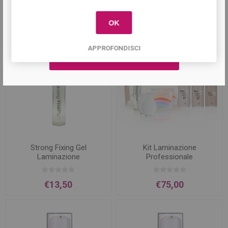
Prodotti correlati
OK
APPROFONDISCI
Strong Fixing Gel
Kit Laminazione
Laminazione
Professionale
€13,50
€75,00