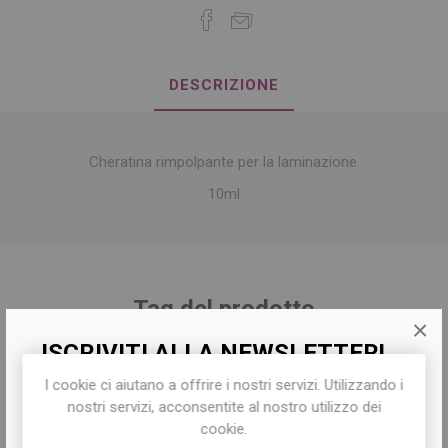
DESCRIZIONE
Cheratina rimpolpante per la laminazione.
10ml
Tag del prodotto
×
ISCRIVITI ALLA NEWSLETTER!
sopracciglia
(72)
,
ciglia
(41)
,
laminazione
(45)
I cookie ci aiutano a offrire i nostri servizi. Utilizzando i
Iscriviti per conoscere le nostre ultime
nostri servizi, acconsentite al nostro utilizzo dei
offerte e ricevere il
10% di sconto
sul
cookie.
primo acquisto!