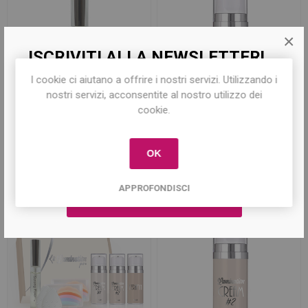
×
ISCRIVITI ALLA NEWSLETTER!
I cookie ci aiutano a offrire i nostri servizi. Utilizzando i
Iscriviti per conoscere le nostre ultime
nostri servizi, acconsentite al nostro utilizzo dei
offerte e ricevere il
10% di sconto
sul
cookie.
primo acquisto!
Strong Fixing Gel
Keratin 10ml - Cheratina
Laminazione
Rimpolpante per
Laminazione Ciglia e
OK
Sopraciglia
€13,50
€12,00
APPROFONDISCI