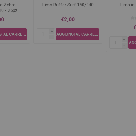
a Zebra
Lima Buffer Surf 150/240
Lima in
0 - 25pz
00
€2,00
i
h
i
h