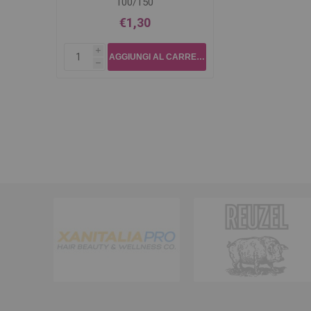
100/150
€1,30
i
h