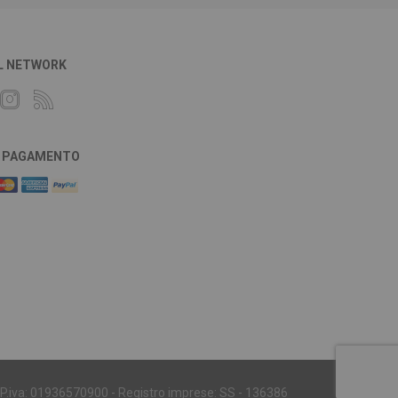
L NETWORK
DI PAGAMENTO
 - P.iva: 01936570900 - Registro imprese: SS - 136386