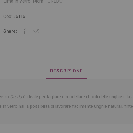
Lima in Vetro 14cm - CREDO
Cod:
36116
Share:
DESCRIZIONE
 vetro
Credo
è ideale per tagliare e modellare i bordi delle unghie e la 
 in vetro hai la possibilità di lavorare facilmente unghie naturali, fint