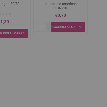
 Legno 80/80
Lima sottile americana
150/220
€0,70
€1,30
i
h