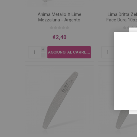
Anima Metallo X Lime
Lima Dritta Ze
Mezzaluna - Argento
Face Dura 10pz
€2,40
€8,5
i
i
h
h