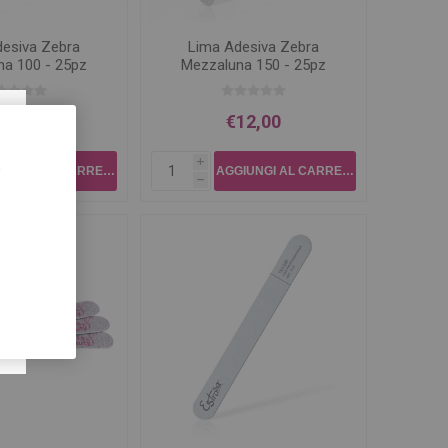
desiva Zebra
Lima Adesiva Zebra
na 100 - 25pz
Mezzaluna 150 - 25pz
×
12,00
€12,00
,
i
h