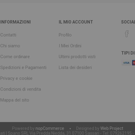
INFORMAZIONI
IL MIO ACCOUNT
SOCIA
Contatti
Profilo
Chi siamo
I Miei Ordini
TIPI 
Come ordinare
Ultimi prodotti visti
Spedizioni e Pagamenti
Lista dei desideri
Privacy e cookie
Condizioni di vendita
Mappa del sito
Powered by
nopCommerce
Designed by
Web Project
servati | Spano SRL Via Predda Niedda, 31 07100 Sassari - Tel: 079262195