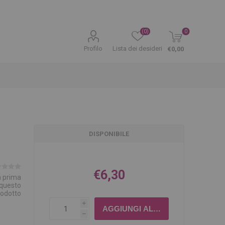
(0)
0
Profilo
Lista dei desideri
€0,00
DISPONIBILE
€6,30
la prima
 questo
rodotto
i
h