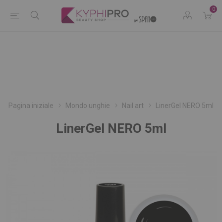
0
Pagina iniziale
Mondo unghie
Nail art
LinerGel NERO 5ml
LinerGel NERO 5ml