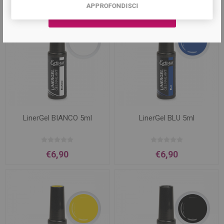
APPROFONDISCI
LinerGel BIANCO 5ml
LinerGel BLU 5ml
€6,90
€6,90