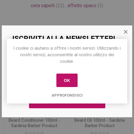
cera capelli
(22)
,
effetto opaco
(3)
×
ISCRIVITI ALLA NEWSLETTER!
Prodotti correlati
I cookie ci aiutano a offrire i nostri servizi. Utilizzando i
Iscriviti per conoscere le nostre ultime
nostri servizi, acconsentite al nostro utilizzo dei
offerte e ricevere il
10% di sconto
sul
cookie.
primo acquisto!
OK
APPROFONDISCI
Beard Conditioner 100ml -
Beard Oil 100ml - Sardinia
Sardinia Barber Product
Barber Product