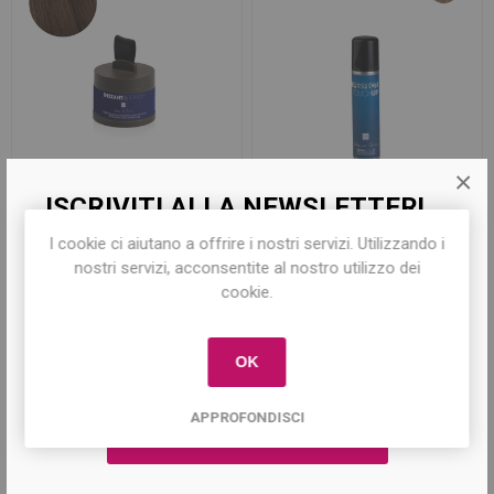
×
ISCRIVITI ALLA NEWSLETTER!
Ombretto per Ricrescita
Spray Ritocco Ricrescita
Instant Retouch - Castano
Biondo Perfect Touch Up
I cookie ci aiutano a offrire i nostri servizi. Utilizzando i
Caldo
75ml
Iscriviti per conoscere le nostre ultime
€10,90
nostri servizi, acconsentite al nostro utilizzo dei
offerte e ricevere il
10% di sconto
sul
€7,50
cookie.
primo acquisto!
OK
APPROFONDISCI