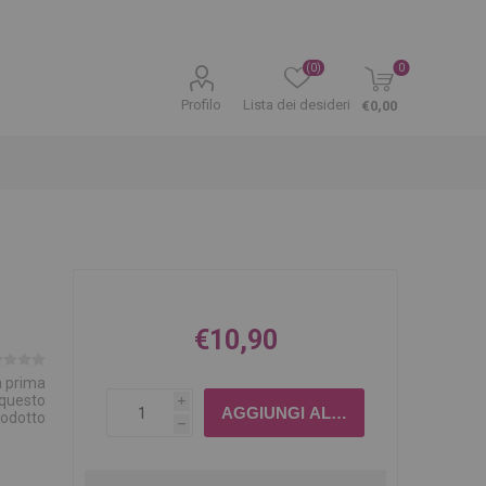
(0)
0
Profilo
Lista dei desideri
€0,00
€10,90
la prima
 questo
i
rodotto
h