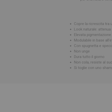
Copre la ricrescita tra u
Look naturale: attenua i
Elevata pigmentazione: c
Modulabile in base all'
Con spugnetta e specch
Non unge
Dura tutto il giorno
Non cola, resiste al su
Si toglie con uno sha