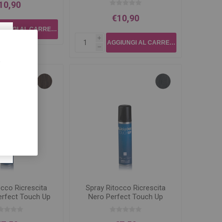
10,90
€10,90
×
i
h
,
occo Ricrescita
Spray Ritocco Ricrescita
erfect Touch Up
Nero Perfect Touch Up
75ml
75ml