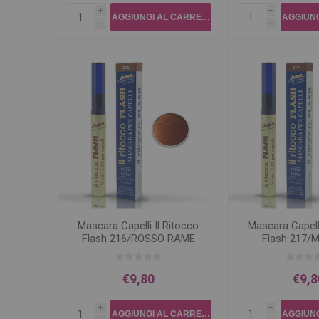
i
i
h
h
Mascara Capelli Il Ritocco
Mascara Capelli
Flash 216/ROSSO RAME
Flash 217
€9,80
€9,8
i
i