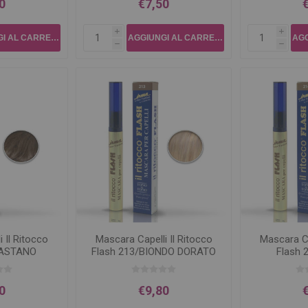
0
€7,50
i
i
h
h
 Il Ritocco
Mascara Capelli Il Ritocco
Mascara Ca
CASTANO
Flash 213/BIONDO DORATO
Flash 
0
€9,80