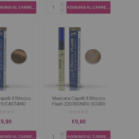
i
h
pelli Il Ritocco
Mascara Capelli Il Ritocco
219/CASTANO
Flash 220/BIONDO SCURO
ORATO
€9,80
€9,80
i