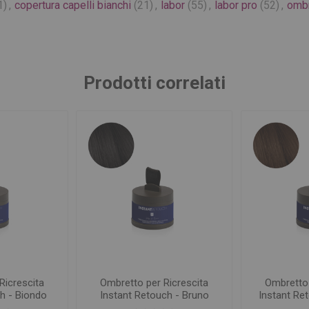
1)
,
copertura capelli bianchi
(21)
,
labor
(55)
,
labor pro
(52)
,
ombr
Prodotti correlati
Ricrescita
Ombretto per Ricrescita
Ombretto 
h - Biondo
Instant Retouch - Bruno
Instant Re