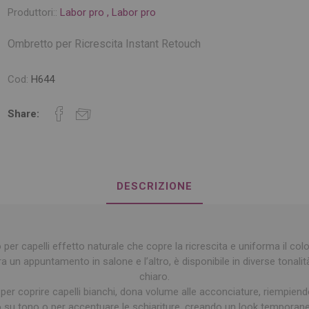
Produttori::
Labor pro
,
Labor pro
Ombretto per Ricrescita Instant Retouch
Cod:
H644
Share:
DESCRIZIONE
per capelli effetto naturale che copre la ricrescita e uniforma il col
a un appuntamento in salone e l’altro, è disponibile in diverse tonalit
chiaro.
per coprire capelli bianchi, dona volume alle acconciature, riempiend
 su tono o per accentuare le schiariture, creando un look temporane