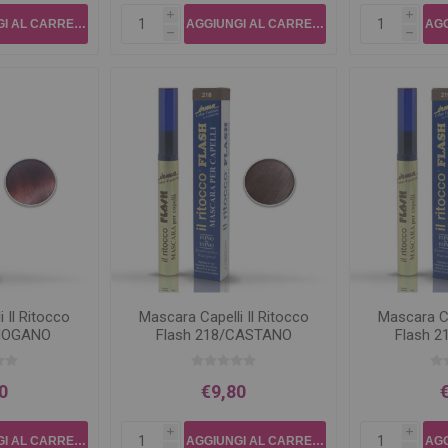
i
i
h
h
 Il Ritocco
Mascara Capelli Il Ritocco
Mascara Ca
/MOGANO
Flash 218/CASTANO
Flash 
SCURO
D
0
€9,80
i
i