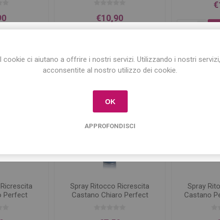
€
90
€10,90
i
h
i
ISCRIVITI ALLA NEWSLETTER!
h
I cookie ci aiutano a offrire i nostri servizi. Utilizzando i nostri servizi
Iscriviti per conoscere le nostre ultime offerte
acconsentite al nostro utilizzo dei cookie.
e ricevere il
10% di sconto
sul primo acquisto!
OK
APPROFONDISCI
Ricrescita
Spray Ritocco Ricrescita
Spray Rit
 Perfect
Castano Chiaro Perfect
Castano P
 75ml
Touch Up 75ml