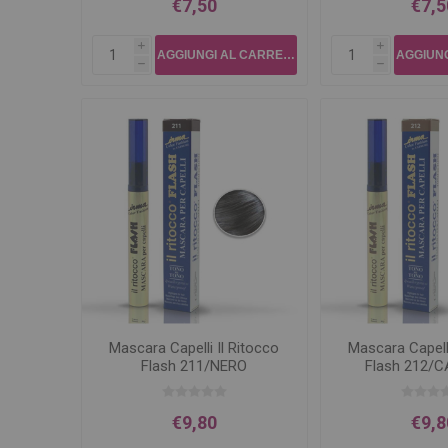
€7,50
€7,5
i
i
h
h
Mascara Capelli Il Ritocco
Mascara Capelli
Flash 211/NERO
Flash 212/
€9,80
€9,8