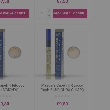
€7,50
€7,50
i
h
pelli Il Ritocco
Mascara Capelli Il Ritocco
214/BIONDO
Flash 215/BIONDO CHIARO
€9,80
€9,80