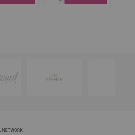
h
L NETWORK