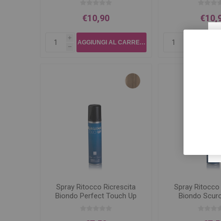
€10,90
€10,
i
i
h
h
Spray Ritocco Ricrescita
Spray Ritocco 
Biondo Perfect Touch Up
Biondo Scuro
75ml
Touch Up