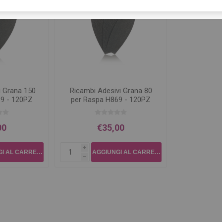
i Grana 150
Ricambi Adesivi Grana 80
9 - 120PZ
per Raspa H869 - 120PZ
00
€35,00
i
h