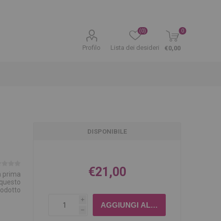
(0)
0
Profilo
Lista dei desideri
€0,00
DISPONIBILE
€21,00
la prima
 questo
rodotto
i
h