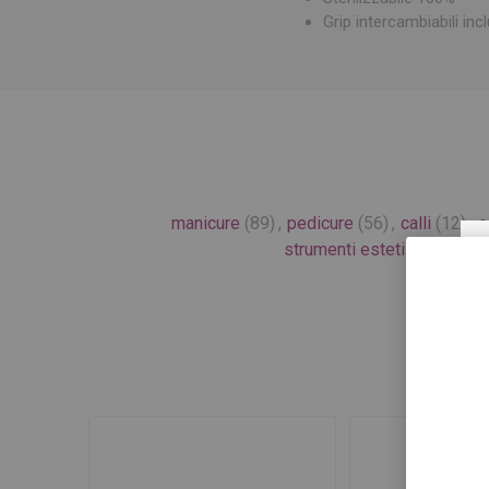
Grip intercambiabili in
manicure
(89)
,
pedicure
(56)
,
calli
(12)
,
e
strumenti estetista
(76)
,
e