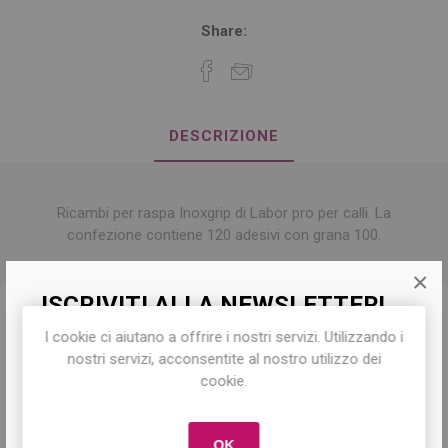
Share:
DESCRIZIONE
Ricambi per raspa Inoxgrip di Labor pro per calli. La
confezione contiene 120 adesivi con grana 100.
×
ISCRIVITI ALLA NEWSLETTER!
I cookie ci aiutano a offrire i nostri servizi. Utilizzando i
Iscriviti per conoscere le nostre ultime
nostri servizi, acconsentite al nostro utilizzo dei
Prodotti correlati
offerte e ricevere il
10% di sconto
sul
cookie.
primo acquisto!
OK