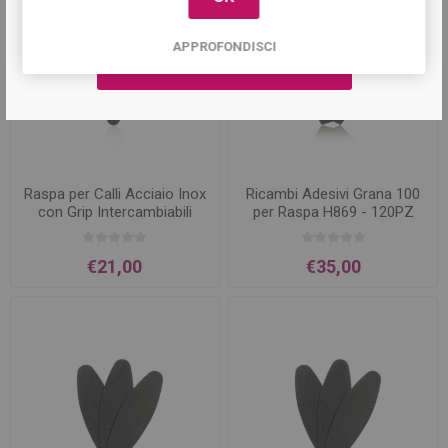
APPROFONDISCI
Raspa per Calli Acciaio Inox
Ricambi Adesivi Grana 100
con Grip Intercambiabili
per Raspa H869 - 120PZ
€21,00
€35,00