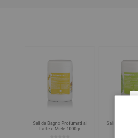
Sali da Bagno Profumati al
Sali da Bagno P
Latte e Miele 1000gr
Lime 10