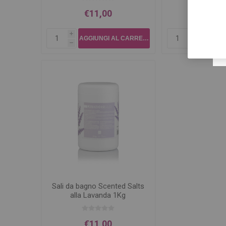
€11,00
€11,
i
i
h
h
Sali da bagno Scented Salts
alla Lavanda 1Kg
€11,00