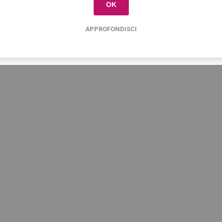
OK
00
€11,50
€
APPROFONDISCI
i
i
h
h