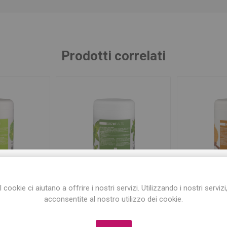
Prodotti correlati
ISCRIVITI ALLA NEWSLETTER!
I cookie ci aiutano a offrire i nostri servizi. Utilizzando i nostri servizi
Iscriviti per conoscere le nostre ultime offerte
acconsentite al nostro utilizzo dei cookie.
rofumati al
Sali da Bagno Profumati alla
Sali da B
e ricevere il
10% di sconto
sul primo acquisto!
00gr
Menta 1000gr
all'Aran
1