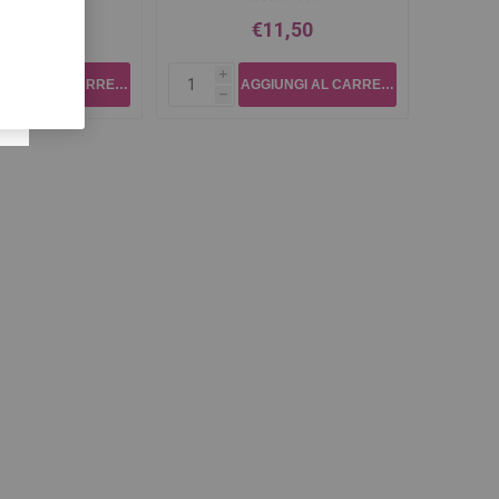
11,50
€11,50
i
h