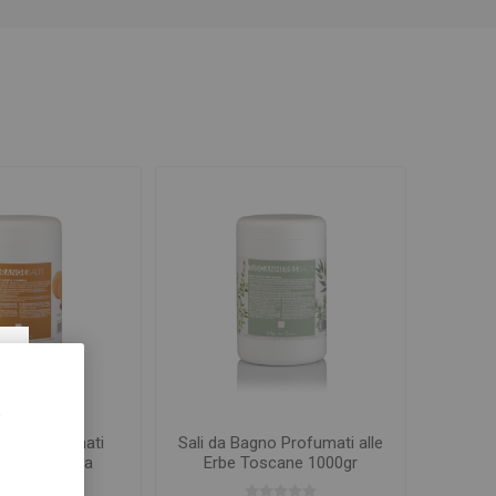
×
,
agno Profumati
Sali da Bagno Profumati alle
cia e Cannella
Erbe Toscane 1000gr
000gr