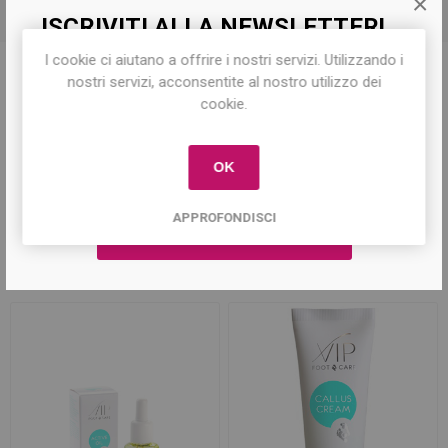
×
ISCRIVITI ALLA NEWSLETTER!
I cookie ci aiutano a offrire i nostri servizi. Utilizzando i
Iscriviti per conoscere le nostre ultime
nostri servizi, acconsentite al nostro utilizzo dei
offerte e ricevere il
10% di sconto
sul
Tag del prodotto
cookie.
primo acquisto!
calli
(12)
,
piedi
(23)
,
podologia
(18)
OK
APPROFONDISCI
Prodotti correlati