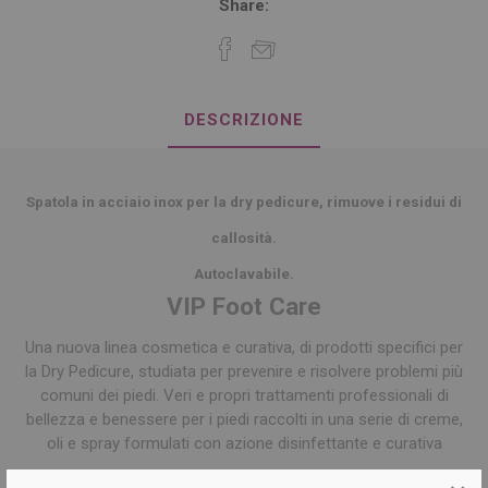
Share:
DESCRIZIONE
Spatola in acciaio inox per la dry pedicure, rimuove i residui di
callosità.
Autoclavabile.
VIP Foot Care
Una nuova linea cosmetica e curativa, di prodotti specifici per
la Dry Pedicure, studiata per prevenire e risolvere problemi più
comuni dei piedi. Veri e propri trattamenti professionali di
bellezza e benessere per i piedi raccolti in una serie di creme,
oli e spray formulati con azione disinfettante e curativa