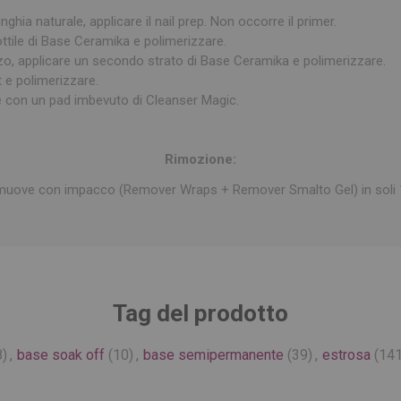
ghia naturale, applicare il nail prep. Non occorre il primer.
ttile di Base Ceramika e polimerizzare.
zo, applicare un secondo strato di Base Ceramika e polimerizzare.
t e polimerizzare.
ne con un pad imbevuto di Cleanser Magic.
Rimozione:
imuove con impacco (Remover Wraps + Remover Smalto Gel) in soli 
Tag del prodotto
8)
,
base soak off
(10)
,
base semipermanente
(39)
,
estrosa
(141