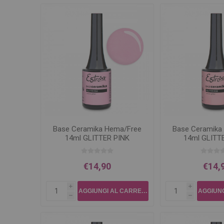
Base Ceramika Hema/Free
Base Ceramika
14ml GLITTER PINK
14ml GLITT
€14,90
€14,
i
i
h
h