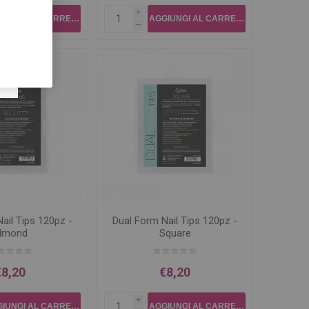
i
h
ail Tips 120pz -
Dual Form Nail Tips 120pz -
lmond
Square
€8,20
€8,20
i