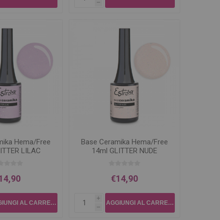
h
mika Hema/Free
Base Ceramika Hema/Free
ITTER LILAC
14ml GLITTER NUDE
14,90
€14,90
i
h