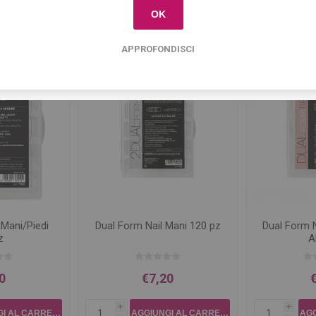
h
OK
i
h
APPROFONDISCI
 Mani/Piedi
Dual Form Nail Mani 120 pz
Dual Form N
z
A
0
€7,20
i
i