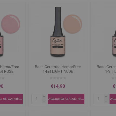
 Hema/Free
Base Ceramika Hema/Free
Base Cera
ER ROSE
14ml LIGHT NUDE
14ml 
90
€14,90
€
i
i
h
h