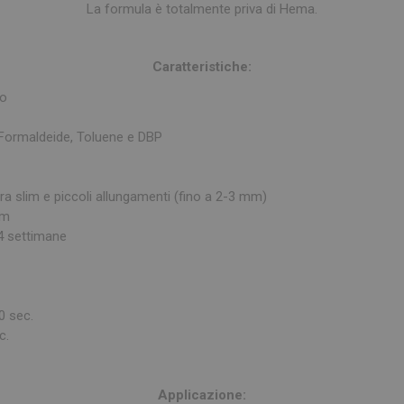
La formula è totalmente priva di Hema.
Caratteristiche:
so
ormaldeide, Toluene e DBP
tra slim e piccoli allungamenti (fino a 2-3 mm)
rm
4 settimane
0 sec.
c.
Applicazione: