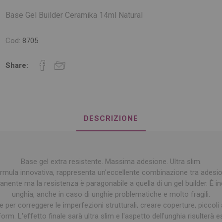
Base Gel Builder Ceramika 14ml Natural
Cod:
8705
Share:
DESCRIZIONE
Base gel extra resistente. Massima adesione. Ultra slim.
mula innovativa, rappresenta un'eccellente combinazione tra adesion
te ma la resistenza è paragonabile a quella di un gel builder. È indic
unghia, anche in caso di unghie problematiche e molto fragili.
 per correggere le imperfezioni strutturali, creare coperture, piccoli
Form. L'effetto finale sarà ultra slim e l'aspetto dell'unghia risulter