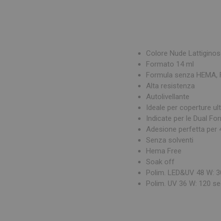
Colore Nude Lattigino
Formato 14 ml
Formula senza HEMA, F
Alta resistenza
Autolivellante
Ideale per coperture ul
Indicate per le Dual Fo
Adesione perfetta per 
Senza solventi
Hema Free
Soak off
Polim. LED&UV 48 W: 3
Polim. UV 36 W: 120 se