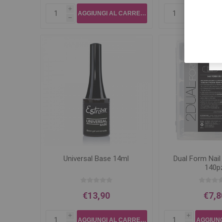
i
i
h
h
Universal Base 14ml
Dual Form Nail
140p
€13,90
€7,8
i
i