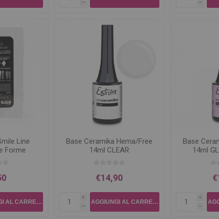
h
h
mile Line
Base Ceramika Hema/Free
Base Cera
ie Forme
14ml CLEAR
14ml GL
50
€14,90
€
i
i
h
h