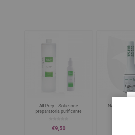
All Prep - Soluzione
NAIL PREP 7
preparatoria purificante
FRE
€9,50
€6,4