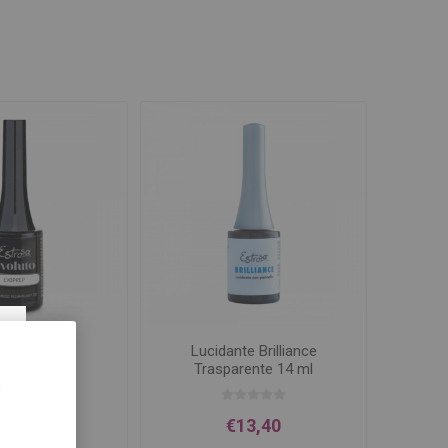
×
rep 14 ml
Lucidante Brilliance
Trasparente 14 ml
,
€6,29
€13,40
0