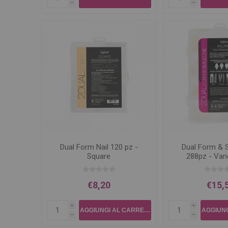
h
h
Dual Form Nail 120 pz -
Dual Form & S
Square
288pz - Var
€8,20
€15,
i
i
h
h