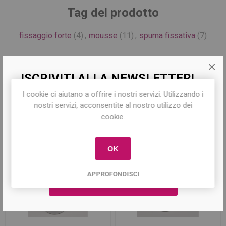
Tag del prodotto
fissaggio forte
(4)
,
mousse
(11)
,
spuma fissativa
(7)
×
ISCRIVITI ALLA NEWSLETTER!
Prodotti correlati
I cookie ci aiutano a offrire i nostri servizi. Utilizzando i
Iscriviti per conoscere le nostre ultime
nostri servizi, acconsentite al nostro utilizzo dei
offerte e ricevere il
10% di sconto
sul
cookie.
primo acquisto!
OK
APPROFONDISCI