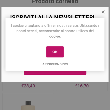
Prodotti correlati
×
ISCRIVITI ALLA NEWSLETTER!
I cookie ci aiutano a offrire i nostri servizi. Utilizzando i
Iscriviti per conoscere le nostre ultime
nostri servizi, acconsentite al nostro utilizzo dei
offerte e ricevere il
10% di sconto
sul
cookie.
primo acquisto!
OK
APPROFONDISCI
Smoothing Conditioner
Smoothing Cream 200ml
1000ml
€28,40
€16,70