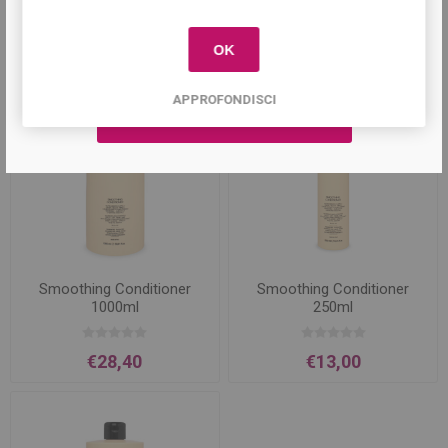
primo acquisto!
Prodotti correlati
OK
APPROFONDISCI
Smoothing Conditioner
Smoothing Conditioner
1000ml
250ml
€28,40
€13,00