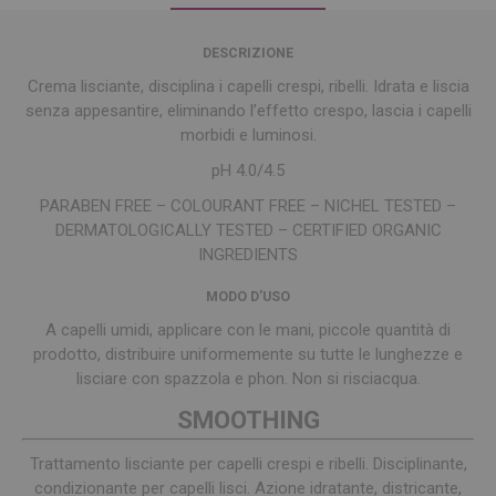
DESCRIZIONE
Crema lisciante, disciplina i capelli crespi, ribelli. Idrata e liscia
senza appesantire, eliminando l’effetto crespo, lascia i capelli
morbidi e luminosi.
pH 4.0/4.5
PARABEN FREE – COLOURANT FREE – NICHEL TESTED –
DERMATOLOGICALLY TESTED – CERTIFIED ORGANIC
INGREDIENTS
MODO D’USO
A capelli umidi, applicare con le mani, piccole quantità di
prodotto, distribuire uniformemente su tutte le lunghezze e
lisciare con spazzola e phon. Non si risciacqua.
SMOOTHING
Trattamento lisciante per capelli crespi e ribelli. Disciplinante,
condizionante per capelli lisci. Azione idratante, districante,