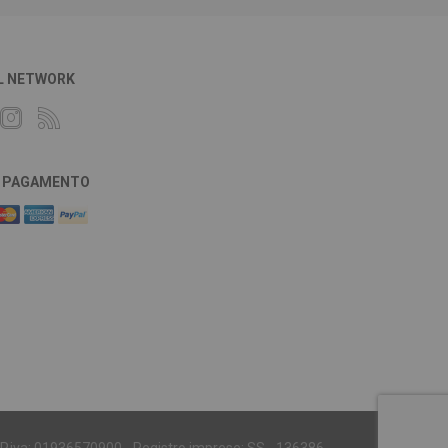
L NETWORK
DI PAGAMENTO
 - P.iva: 01936570900 - Registro imprese: SS - 136386