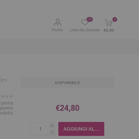
(0)
0
Profilo
Lista dei desideri
€0,00
0ml
DISPONIBILE
la prima
€24,80
 questo
rodotto
i
h