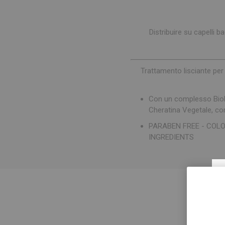
Distribuire su capelli 
Trattamento lisciante per c
Con un complesso Biolog
Cheratina Vegetale, con 
PARABEN FREE - COLO
INGREDIENTS