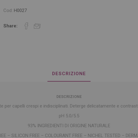
Cod:
H0027
Share:
DESCRIZIONE
DESCRIZIONE
per capelli crespi e indisciplinati. Deterge delicatamente e contrast
pH 5.0/5.5
93% INGREDIENTI DI ORIGINE NATURALE
REE – SILICON FREE – COLOURANT FREE – NICHEL TESTED – DER