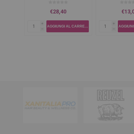
€28,40
€13,
i
i
h
h