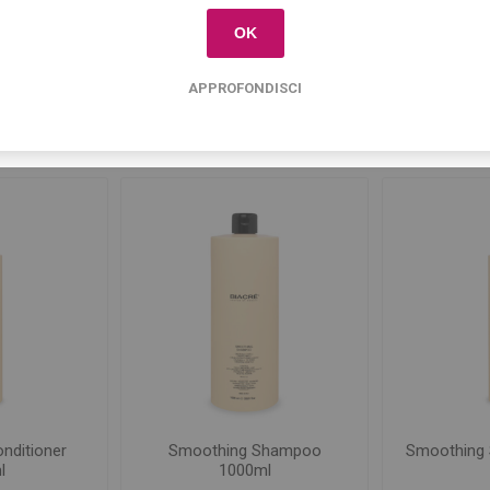
shampoo
(42)
,
capelli crespi
(26)
,
lisciante
(5)
OK
APPROFONDISCI
Prodotti correlati
nditioner
Smoothing Shampoo
Smoothing
l
1000ml