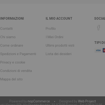
INFORMAZIONI
IL MIO ACCOUNT
SOCIA
Contatti
Profilo
Chi siamo
I Miei Ordini
TIPI 
Come ordinare
Ultimi prodotti visti
Spedizioni e Pagamenti
Lista dei desideri
Privacy e cookie
Condizioni di vendita
Mappa del sito
Powered by
nopCommerce
Designed by
Web Project
servati | Spano SRL Via Predda Niedda, 31 07100 Sassari - Tel: 079262195