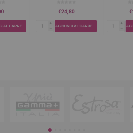
00
€24,80
€
i
i
h
h