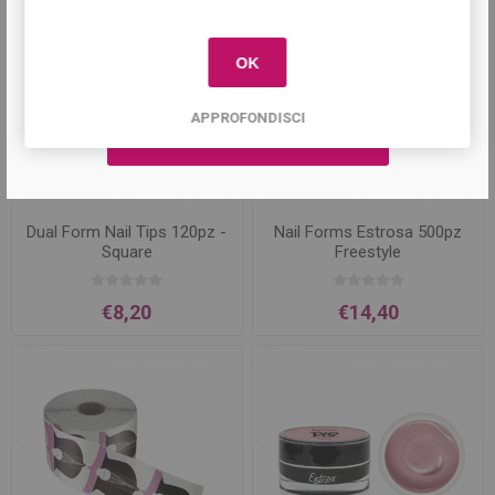
primo acquisto!
OK
APPROFONDISCI
Dual Form Nail Tips 120pz -
Nail Forms Estrosa 500pz
Square
Freestyle
€8,20
€14,40